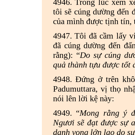
4946. Trong lúc xem xé
tôi sẽ cúng dường đến 
của mình được tịnh tín, 
4947. Tôi đã cầm lấy vi
đã cúng dường đến đấ
rằng): “
Do sự cúng dườ
quả thành tựu được tốt 
4948. Đứng ở trên khô
Padumuttara, vị thọ nh
nói lên lời kệ này:
4949. “
Mong rằng ý đ
Ngươi sẽ đạt được sự a
danh vọng lớn lao do s