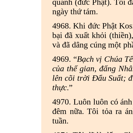
quanh (đức Phật).
Tôi đ
ngày thứ tám.
4968. Khi đức Phật Kos
bại đã xuất khỏi (thiền)
và đã dâng cúng một phầ
4969. “
Bạch vị Chúa Tể
của thế gian, đấng Nhâ
lên cõi trời Đẩu Suất; 
thực
.”
4970. Luôn luôn có ánh 
đêm nữa. Tôi tỏa ra á
tuần.