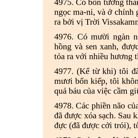
4975. Có bốn tường thà
ngọc ma-ni, và ở chính 
ra bởi vị Trời Vissakam
4976. Có mười ngàn n
hồng và sen xanh, được
tỏa ra với nhiều hương 
4977. (Kể từ khi) tôi 
mươi bốn kiếp, tôi khôn
quả báu của việc cầm gi
4978. Các phiền não của 
đã được xóa sạch. Sau kh
đực (đã được cởi trói), 