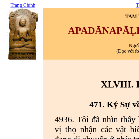
Trang Chính
T
TAM T
APADĀNAPĀḶI
Ngườ
(Đọc với f
XLVIII
471. Ký Sự v
4936. Tôi đã nhìn thấy
vị thọ nhận các vật h