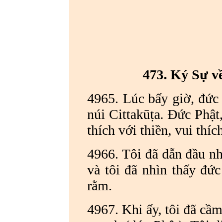
473.
Ký Sự v
4965. Lúc bấy giờ, đức 
núi C
ittakūṭa. Đức Phật
thích với thiền, vui thíc
4966. Tôi đã dẫn đầu n
và tôi đã nhìn thấy đứ
rằm.
4967. Khi ấy, tôi đã cầ