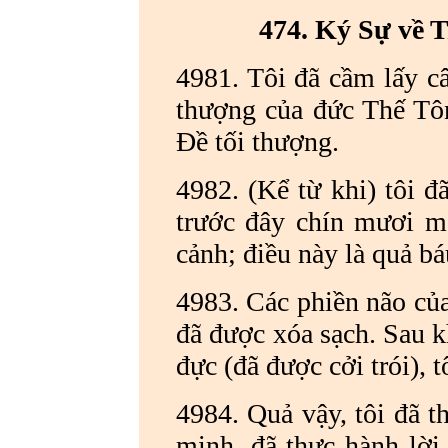
474. Ký Sự về 
4981. Tôi đã cầm lấy câ
thượng của đức Thế Tôn
Đề tối thượng.
4982. (Kể từ khi) tôi đ
trước đây chín mươi mố
cảnh; điều này là quả bá
4983. Các phiền não của 
đã được xóa sạch. Sau kh
đực (đã được cởi trói), 
4984. Quả vậy, tôi đã 
minh, đã thực hành lời 