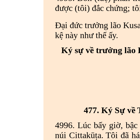
được (tôi) đắc chứng; tô
Đại đức trưởng lão Kus
kệ này như thế ấy.
Ký sự về trưởng lão
477. Ký Sự về
4996. Lúc bấy giờ, bậc 
núi Cittakūṭa. Tôi đã h