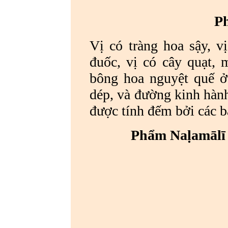
P
Vị có tràng hoa sậy, v
đuốc, vị có cây quạt, 
bông hoa
nguyệt quế ở
dép, và đường kinh hành
được tính đếm bởi các bậ
Phẩm Naḷamālī 