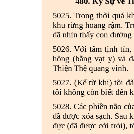
480. Ký Sự về 
5025. Trong thời quá kh
khu rừng hoang rậm.
Tr
đã nhìn thấy con đường 
5026.
Với tâm tịnh tín,
hông (bằng vạt y) và đ
Thiện Thệ quang vinh.
5027. (Kể từ khi) tôi đ
tôi không còn biết đến k
5028. Các phiền não của 
đã được xóa sạch.
Sau k
đực (đã được cởi trói), 