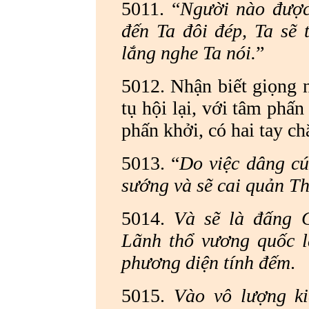
5011. “
Người nào được
đến Ta đôi đép, Ta sẽ
lắng nghe Ta nói.
”
5012. Nhận biết giọng n
tụ hội lại, với tâm phấ
phấn khởi, có hai tay ch
5013. “
Do việc dâng cú
sướng và sẽ cai quản T
5014.
Và sẽ là đấng 
Lãnh thổ vương quốc l
phương diện tính đếm
.
5015.
Vào vô lượng ki