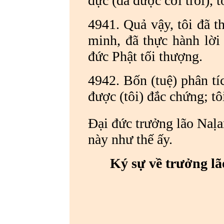
đực (đã được cởi trói), 
4941. Quả vậy, tôi đã 
minh, đã thực hành lời 
đức Phật tối thượng.
4942. Bốn (tuệ) phân tíc
được (tôi) đắc chứng; tô
Đại đức trưởng lão Naḷ
này như thế ấy.
Ký sự về trưởng lã