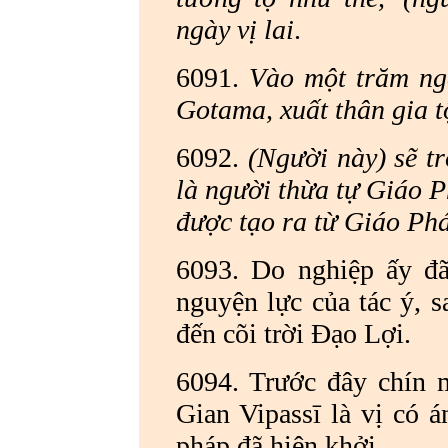
ngày vị lai
.
6091.
Vào một trăm ng
Gotama, xuất thân gia t
6092.
(Người này) sẽ t
là người thừa tự Giáo P
được tạo ra từ Giáo Pháp
6093. Do nghiệp ấy đã
nguyện lực của tác ý, s
đến cõi trời Đạo Lợi.
6094. Trước đây chín 
Gian Vipassī là vị có á
pháp đã hiện khởi.