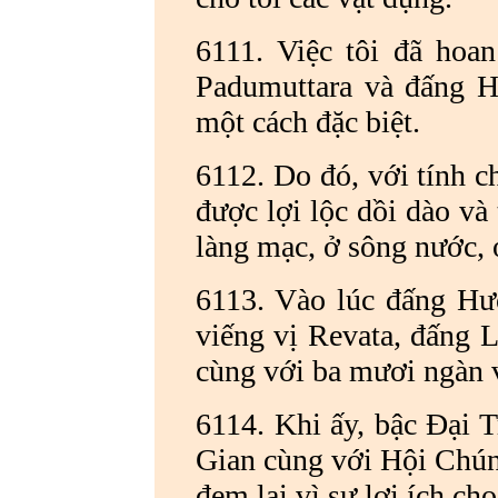
6111. Việc tôi đã ho
Padumuttara và đấng H
một cách đặc biệt.
6112. Do đó, với tính ch
được lợi lộc dồi dào và
làng mạc, ở sông nước, ở
6113. Vào lúc đấng Hư
viếng vị Revata, đấng L
cùng với ba mươi ngàn v
6114. Khi ấy, bậc Đại 
Gian cùng với Hội Chún
đem lại vì sự lợi ích cho