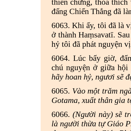
thiền chứng,
thỏa thích 
đấng Chiến Thắng đã là
6063. Khi ấy, tôi đã là
ở thành Haṃsavatī. Sau
hỷ tôi đã phát nguyện vị
6064. Lúc bấy giờ, đấ
chú nguyện ở giữa hội 
hãy hoan hỷ, ngươi sẽ đ
6065.
Vào một trăm ngàn
Gotama, xuất thân gia t
6066.
(Người này) sẽ t
là người thừa tự Giáo P