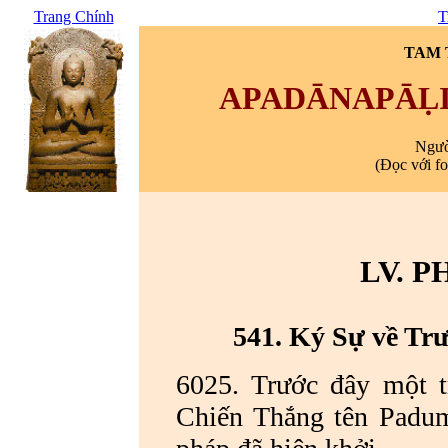
Trang Chính
T
TAM T
APADĀNAPĀḶI
Ngườ
(Đọc với f
LV.
P
541. Ký Sự về T
6025. Trước đây một t
Chiến Thắng tên Padum