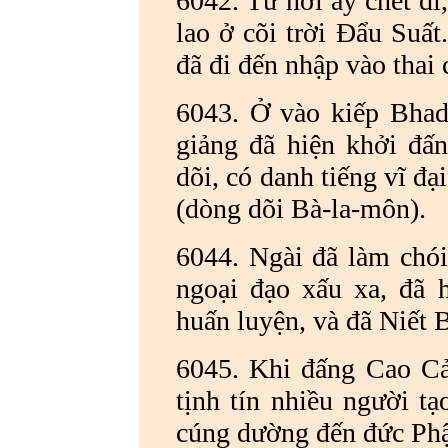
6042. Từ nơi ấy chết đi
lao ở cõi trời Đẩu Suất
đã đi đến nhập vào thai 
6043. Ở vào kiếp Bhadd
giảng đã hiện khởi đấ
dõi, có danh tiếng vĩ đ
(dòng dõi Bà-la-môn).
6044. Ngài đã làm chói
ngoại đạo xấu xa, đã 
huấn luyện, và đã Niết 
6045. Khi đấng Cao Cả
tịnh tín nhiều người t
cúng dường đến đức Phậ