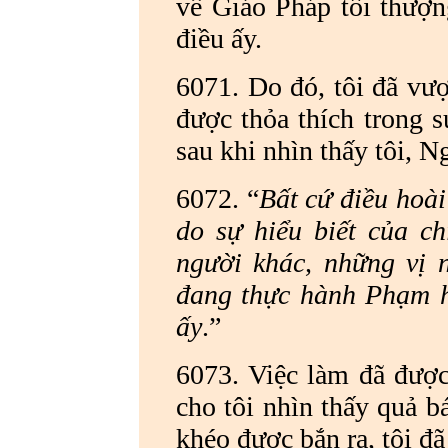
về Giáo Pháp tối thượn
điều ấy.
6071. Do đó, tôi đã vượ
được thỏa thích trong s
sau khi nhìn thấy tôi, N
6072. “
Bất cứ điều hoài
do sự hiểu biết của c
người khác, những vị n
đang thực hành Phạm h
ấy
.”
6073. Việc làm đã được
cho tôi nhìn thấy quả b
khéo được bắn ra, tôi đã