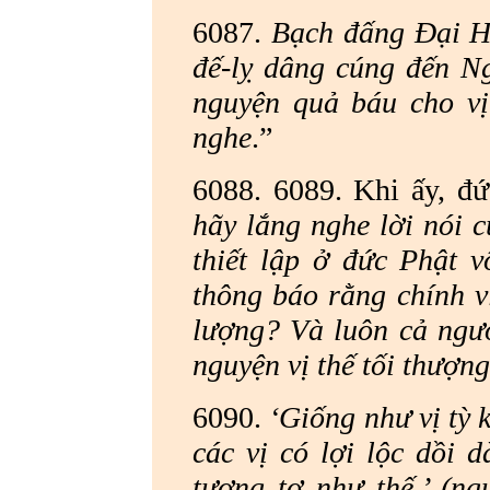
6087.
Bạch đấng Đại Hi
đế-lỵ dâng cúng đến Ng
nguyện quả báu cho vị
nghe
.”
6088. 6089. Khi ấy, đứ
hãy lắng nghe lời nói 
thiết lập ở đức Phật 
thông báo rằng chính v
lượng? Và luôn cả ngườ
nguyện vị thế tối thượn
6090.
‘Giống như vị tỳ 
các vị có lợi lộc dồi 
tương tợ như thế,’ (ng