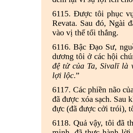
6115. Được tôi phục vụ
Revata. Sau đó, Ngài đã
vào vị thế tối thắng.
6116. Bậc Đạo Sư, nguồn
dương tôi ở các hội chú
đệ tử của Ta, Sivalī là
lợi lộc
.”
6117. Các phiền não của 
đã được xóa sạch. Sau kh
đực (đã được cởi trói), 
6118. Quả vậy, tôi đã 
minh, đã thực hành lời 