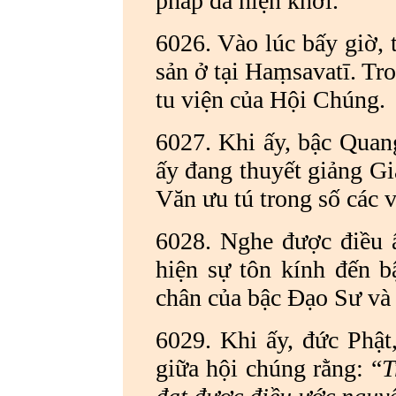
pháp đã hiện khởi.
6026. Vào lúc bấy giờ, tô
sản ở tại Haṃsavatī. Tro
tu viện của Hội Chúng.
6027. Khi ấy, bậc Quan
ấy đang thuyết giảng Gi
Văn ưu tú trong số các v
6028. Nghe được điều ấ
hiện sự tôn kính đến b
chân của bậc Đạo Sư và 
6029. Khi ấy, đức Phậ
giữa hội chúng rằng: “
T