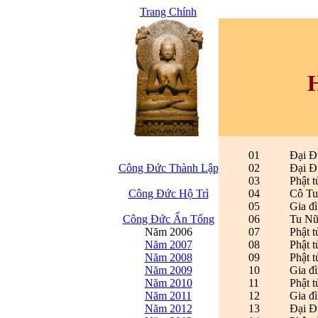
Trang Chính
01
Đại Đ
Công Đức Thành Lập
02
Đại Đ
03
Phật 
Công Đức Hộ Trì
04
Cô Tu
05
Gia đ
Công Đức Ấn Tống
06
Tu Nữ
Năm 2006
07
Phật 
Năm 2007
08
Phật 
Năm 2008
09
Phật 
Năm 2009
10
Gia đì
Năm 2010
11
Phật 
Năm 2011
12
Gia đì
Năm 2012
13
Đại Đ