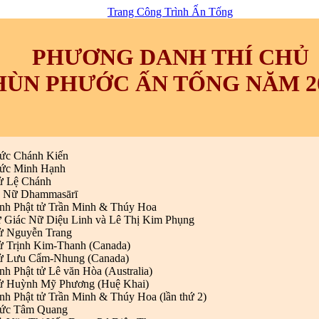
Trang Công Trình Ấn Tống
PHƯƠNG DANH THÍ CHỦ
HÙN PHƯỚC ẤN TỐNG NĂM 2
ức Chánh Kiến
ức Minh Hạnh
tử
Lệ Chánh
 Nữ Dhammasārī
ình Phật tử Trần Minh & Thúy Hoa
 Giác Nữ Diệu Linh và Lê Thị Kim Phụng
tử Nguyễn Trang
tử Trịnh Kim-Thanh (Canada)
tử Lưu Cẩm-Nhung (Canada)
nh Phật tử Lê văn Hòa (Australia)
tử Huỳnh Mỹ Phương (Huệ Khai)
nh Phật tử Trần Minh & Thúy Hoa (lần thứ 2)
ức Tâm Quang