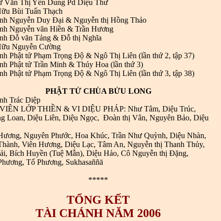
tử Văn Thị Yến Dung Pd Diệu Thư
ữu Bùi Tuấn Thạch
ình Nguyễn Duy Đại & Nguyễn thị Hồng Thảo
ình Nguyễn văn Hiền & Trần Hương
ình Đỗ văn Tảng & Đỗ thị Nghĩa
Hữu Nguyễn Cường
ình
Phật tử
Phạm Trọng Độ & Ngô Thị Liên (lần thứ 2, tập 37)
nh Phật tử Trần Minh & Thúy Hoa (lần thứ 3)
ình
Phật tử
Phạm Trọng Độ & Ngô Thị Liên (lần thứ 3, tập 38)
PHẬT TỬ CHÙA BỬU LONG
ình Trác Diệp
IÊN LỚP THIỀN & VI DIỆU PHÁP: Như Tâm, Diệu Trúc,
g Loan, Diệu Liên, Diệu Ngọc, Đoàn thị Vân, Nguyên Bảo, Diệu
Hương, Nguyên Phước, Hoa Khúc, Trần Như Quỳnh, Diệu Nhàn,
Thành, Viên Hương, Diệu Lạc, Tâm An, Nguyễn thị Thanh Thủy,
ải, Bích Huyền (Tuệ Mẫn), Diệu Hảo, Cô Nguyễn thị Đặng,
Phương, Tố Phương, Sukhasaññā
*****
TỔNG KẾT
TÀI CHÁNH NĂM 2006