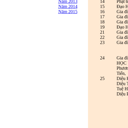
Năm 2013
14
Phật 
Năm 2014
15
Đạo H
Năm 2015
16
Gia đ
17
Gia đ
18
Gia đ
19
Đạo 
21
Gia đ
22
Gia đì
23
Gia đ
24
Gia đ
HỌC V
Phươn
Tiến,
25
Diệu 
Diệu 
Tuệ H
Diệu 