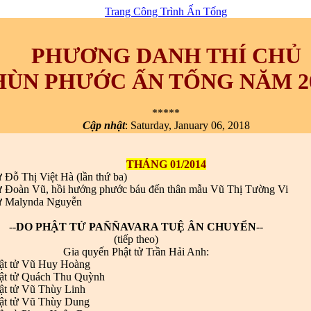
Trang Công Trình Ấn Tống
PHƯƠNG DANH THÍ CHỦ
HÙN PHƯỚC ẤN TỐNG NĂM 2
*****
Cập nhật
:
Saturday, January 06, 2018
THÁNG 01/2014
ử
Đỗ Thị
Việt Hà
(lần thứ ba)
ử
Đoàn Vũ, hồi hướng phước báu đến thân mẫu Vũ Thị Tường Vi
ử
Malynda Nguyễn
--
DO PHẬT TỬ PAÑÑAVARA TUỆ ÂN CHUYỂN
--
(tiếp theo)
Gia quyến
Phật tử Trần Hải Anh:
hật tử Vũ Huy Hoàng
hật tử Quách Thu Quỳnh
ật tử Vũ Thùy Linh
hật tử Vũ Thùy Dung