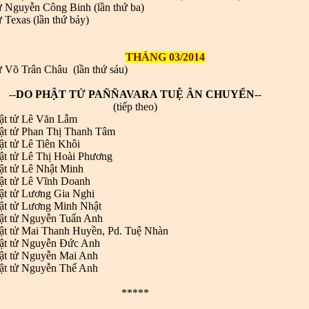
ử Nguyễn Công Binh (lần thứ ba)
ử Texas (lần thứ bảy)
THÁNG 03/2014
ử Võ Trân Châu (lần thứ sáu)
--
DO PHẬT TỬ PAÑÑAVARA TUỆ ÂN CHUYỂN
--
(tiếp theo)
ật tử Lê Văn Lẫm
ật tử Phan Thị Thanh Tâm
ật tử Lê Tiên Khôi
ật tử Lê Thị Hoài Phương
ật tử Lê Nhật Minh
ật tử Lê Vĩnh Doanh
ật tử Lương Gia Nghi
ật tử Lương Minh Nhật
ật tử Nguyễn Tuấn Anh
ật tử Mai Thanh Huyền, Pd. Tuệ Nhàn
hật tử Nguyễn Đức Anh
ật tử Nguyễn Mai Anh
ật tử Nguyễn Thế Anh
*****