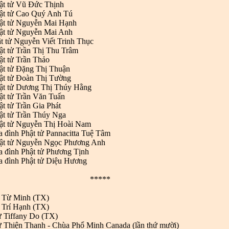
ật tử Vũ Đức Thịnh
ật tử Cao Quý Anh Tú
hật tử Nguyễn Mai Hạnh
ật tử Nguyễn Mai Anh
t tử Nguyễn Viết Trinh Thục
ật tử Trần Thị Thu Trâm
ật tử Trần Thảo
ật tử Đặng Thị Thuận
ật tử Đoàn Thị Tường
hật tử Dương Thị Thúy Hằng
ật tử Trần Văn Tuấn
ật tử Trần Gia Phát
ật tử Trần Thúy Nga
hật tử Nguyễn Thị Hoài Nam
a đình Phật tử Pannacitta Tuệ Tâm
hật tử Nguyễn Ngọc Phương Anh
a đình Phật tử Phương Tịnh
a đình Phật tử Diệu Hương
*****
 Từ Minh (TX)
 Trí Hạnh (TX)
ử Tiffany Do (TX)
ử Thiện Thanh - Chùa Phổ Minh Canada (lần thứ mười)