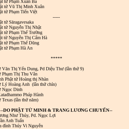
hật tử Phạm Xuân Ba
hật tử Vũ Thị Minh Xuân
ật tử Phạm Tiến Việt
-----
ật tử
Sāragavesaka
ật tử
Nguyễn Thị Nhật
ật tử
Phạm Thế Trường
ật tử
Nguyễn Thị Cẩm Hà
ật tử
Phạm Thế Dũng
ật tử
Phạm Hà An
*****
tử Văn Thị Yến Dung,
Pd Diệu Thư (lần thứ 9)
tử Phạm Thị Thu Vân
nh Phật tử Hoàng thị Nhàn
ử Lý Hoàng Anh (lần thứ chín)
ử Ngọc Dinh
Katadhammo Pháp Hành
ử Texas (lần thứ năm)
--
DO PHẬT TỬ MINH & TRANG LƯƠNG CHUYỂN
--
rương Như Thủy, Pd. Ngọc Lợi
n Anh Tuấn
a đình Thúy Vi Nguyễn