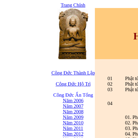
Trang Chính
Công Đức Thành Lập
01
Phật t
Công Đức Hộ Trì
02
Phật t
03
Phật t
Công Đức Ấn Tống
Năm 2006
04
Năm 2007
Năm 2008
Năm 2009
01. P
Năm 2010
02. P
Năm 2011
03. Ph
Năm 2012
04. P