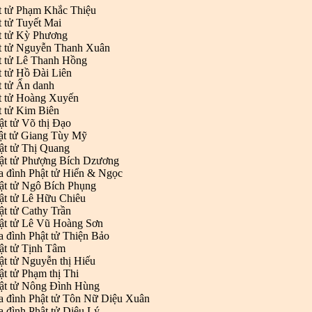
t tử Phạm Khắc Thiệu
t tử Tuyết Mai
t tử Kỳ Phương
ật tử Nguyễn Thanh Xuân
t tử Lê Thanh Hồng
t tử Hồ Đài Liên
t tử Ẩn danh
t tử Hoàng Xuyến
t tử Kim Biên
ật tử Võ thị Đạo
ật tử Giang Tùy Mỹ
ật tử Thị Quang
hật tử Phượng Bích Dzương
a đình Phật tử Hiển & Ngọc
ật tử Ngô Bích Phụng
ật tử Lê Hữu Chiêu
ật tử Cathy Trần
ật tử Lê Vũ Hoàng Sơn
a đình Phật tử Thiện Bảo
ật tử Tịnh Tâm
ật tử Nguyễn thị Hiếu
ật tử Phạm thị Thi
hật tử Nông Đình Hùng
a đình Phật tử Tôn Nữ Diệu Xuân
a đình Phật tử Diệu Lý