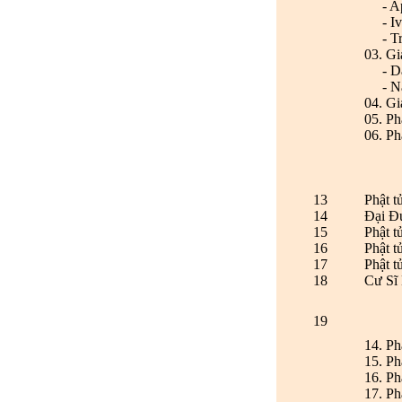
- Apr
- Ivy
- Tri
03. Gi
- Da
- Na
04. Gi
05. Ph
06. Ph
13
Phật 
14
Đại Đ
15
Phật t
16
Phật t
17
Phật t
18
Cư Sĩ 
19
14. P
15. P
16. P
17. P