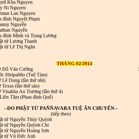
il Kha Nguyen
 Ni Nguyen
stan Lan Nguyen
a đình Nguyệt Phạm
nny Nguyễn
than Nguyễn
a đình Minh và Trang Lương
ật tử Lương Thanh
ật tử Lê Thị Ngăn
THÁNG 02/2014
tử Đỗ Văn Cường
ức Hiripañño (Tuệ Tàm)
ử Lê Dung (lần thứ nhì)
ử Texas (lần thứ sáu)
ử Visakha An Trương (lần thứ 4)
Liên Tâm (Phan đình Quế)
--
DO PHẬT TỬ PAÑÑAVARA TUỆ ÂN CHUYỂN
--
(tiếp theo)
hật tử Nguyễn Thúy Quỳnh
hật tử Nguyễn Quỳnh Chi
hật tử Nguyễn Hoàng Sơn
hật tử Vũ Đức Anh