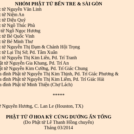
NHÓM PHẬT TỬ BẾN TRE & SÀI GÒN
t tử Nguyễn Văn Linh
t tử Niệm An
t tử Diệu Quý
t tử Ngô Thúc Phù
t tử Ngô Ngọc Hương
t tử Bé Quốc Vinh
t tử Bé Minh Thư
ật tử Nguyễn Thị Đạm & Chánh Hội Trọng
t tử Lại Thị Sở, Pd. Tâm Xuân
t tử Nguyễn Thị Kim Liên, Pd. Trí Tranh
ật tử Nguyễn Gia Khang, Pd. Trí An
ật tử Nguyễn Kim Cường, Pd. Trí Giác Chung
a đình Phật tử Nguyễn Thị Kim Thịnh, Pd. Trí Giác Phương &
a đình Phật tử Nguyễn Thị Kim Liêm, Pd. Trí Giác Hải
a đình Phật tử Minh Thiện (Chợ Lách)
*****
tử Nguyên Hương, C. Lan Le (Houston, TX)
PHẬT TỬ Ở HOA KỲ CÚNG DƯỚNG ẤN TỐNG
(Do Phật tử Lê Thanh Hồng chuyển)
Tháng 03/2014