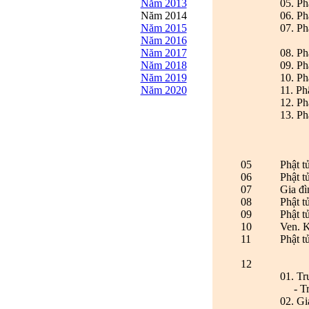
Năm 2013
05. P
Năm 2014
06. P
Năm 2015
07. Ph
Năm 2016
Năm 2017
08.
Ph
Năm 2018
09.
Ph
Năm 2019
10.
Ph
Năm 2020
11.
Ph
12.
Ph
13.
Ph
05
Phật 
06
Phật 
07
Gia đì
08
Phật t
09
Phật t
10
Ven. 
11
Phật t
12
01. T
- Trầ
02. Gi