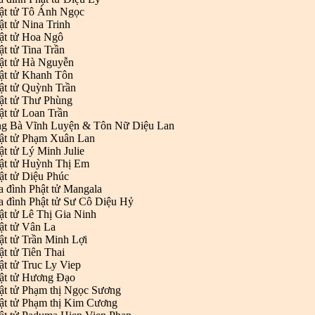
ật tử Tô Ánh Ngọc
ật tử Nina Trinh
ật tử Hoa Ngô
ật tử Tina Trần
ật tử Hà Nguyễn
ật tử Khanh Tôn
ật tử Quỳnh Trần
ật tử Thư Phùng
ật tử Loan Trần
ng Bà Vĩnh Luyện & Tôn Nữ Diệu Lan
ật tử Phạm Xuân Lan
ật tử Lý Minh Julie
ật tử Huỳnh Thị Em
ật tử Diệu Phúc
a đình Phật tử Mangala
a đình Phật tử Sư Cô Diệu Hỷ
ật tử Lê Thị Gia Ninh
ật tử Vân La
ật tử Trần Minh Lợi
ật tử Tiên Thai
ật tử Truc Ly Viep
hật tử Hương Đạo
ật tử Phạm thị Ngọc Sương
ật tử Phạm thị Kim Cương