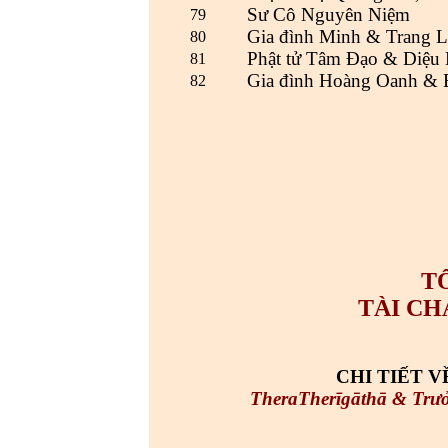
Sư Cô Nguyên Niệm
79
Gia đình Minh & Trang L
80
Phật tử Tâm Đạo & Diệu
81
Gia đình Hoàng Oanh & 
82
T
TÀI CH
CHI TIẾT V
TheraTherīgāthā & Trưở