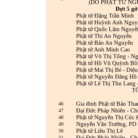
(DO PHẬT TỬ NGU
Đợt 5 gở
Phật tử Đặng Trần Minh
Phật tử Huỳnh Anh Nguy
Phật tử Quốc Lâm Nguyễ
Phật tử Thì An Nguyễn
Phật tử Bảo An Nguyễn
Phật tử Anh Minh Cao
Phật tử Võ Thị Tống - N
Phật tử Hồ Vũ Quỳnh Bô
Phật tử Mai Thị Bé - Diệu
Phật tử Nguyễn Đăng Hồ
Phật tử Lê Thị Thu Lang 
T
Gia đình Phật tử Bảo Th
46
Đại Đức Pháp Nhiên - Ch
47
Phật tử Nguyễn Thị Cúc 
48
Nguyễn Văn Trường, PD
49
Phật tử Liêu Thị Lê
50
Đại Đức Pháp Nhiên - Ch
51