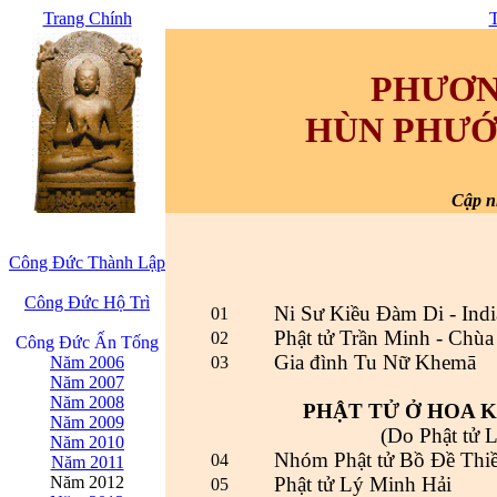
Trang Chính
T
PHƯƠN
HÙN PHƯỚ
Cập n
Công Đức Thành Lập
Công Đức Hộ Trì
Ni Sư Kiều Đàm Di - Indi
01
Phật tử Trần Minh - Chùa
02
Công Đức Ấn Tống
Gia đình Tu Nữ Khemā
Năm 2006
03
Năm 2007
Năm 2008
PHẬT TỬ Ở HOA 
Năm 2009
(Do Phật tử 
Năm 2010
Nhóm Phật tử Bồ Đề Thiền
04
Năm 2011
Năm 2012
Phật tử Lý Minh Hải
05