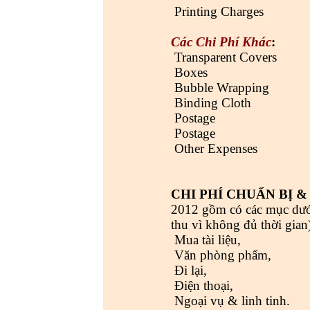
Printing Char
Các Chi Phí Khác
Transparent Cov
Boxes
Bubble Wrapp
Binding Clo
Postag
Postag
Other Expense
CHI PHÍ CHUẨN BỊ &
2012 gồm có các mục dưới
thu vì không đủ thời gian
Mua tài liệu,
Văn phòng phẩm,
Đi lại,
Điện thoại,
Ngoại vụ & linh tinh.