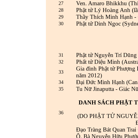
Ven. Amaro Bhikkhu (Thiệ
27
Phật tử Lý Hoàng Anh (lầ
28
Thầy Thích Minh Hạnh - C
29
Phật tử Dinh Ngoc (Sydney
30
Phật tử Nguyễn Trí Dũng
31
Phất tử Diệu Minh (Austra
32
Gia đình Phật tử Phượng 
33
năm 2012)
Đại Đức Minh Hạnh (Can
34
Tu Nữ Jinaputta - Giác N
35
DANH SÁCH PHẬT T
36
(DO PHẬT TỬ NGUYỄ
Đạo Tràng Bát Quan Trai
Ô. Bà Nguyễn Hữu Phước