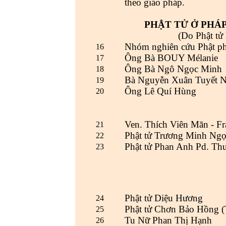
theo giáo pháp.
PHẬT TỬ Ở PHÁ
(Do Phật tử
Nhóm nghiên cứu Phật ph
16
Ông Bà BOUY Mélanie
17
Ông Bà Ngô Ngọc Minh
18
Bà Nguyễn Xuân Tuyết 
19
Ông Lê Quí Hùng
20
Ven. Thích Viên Mãn - Fra
21
Phật tử Trương Minh Ng
22
Phật tử Phan Anh Pd. Thu
23
Phật tử Diệu Hương
24
Phật tử Chơn Bảo Hồng (
25
Tu Nữ Phan Thị Hạnh
26