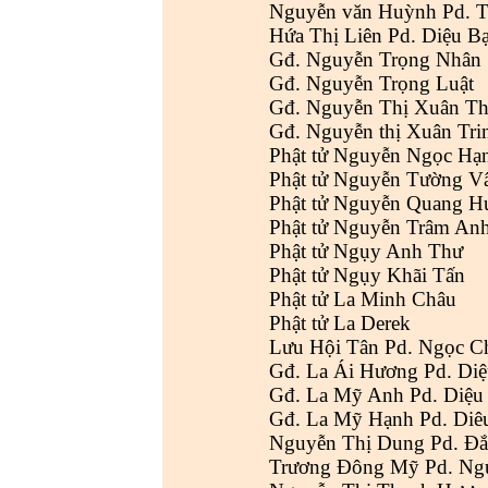
Nguyễn văn Huỳnh Pd. 
Hứa Thị Liên Pd. Diệu B
Gđ. Nguyễn Trọng Nhân
Gđ. Nguyễn Trọng Luật
Gđ. Nguyễn Thị Xuân T
Gđ. Nguyễn thị Xuân Tri
Phật tử Nguyễn Ngọc Hạ
Phật tử Nguyễn Tường V
Phật tử Nguyễn Quang H
Phật tử Nguyễn Trâm An
Phật tử Ngụy Anh Thư
Phật tử Ngụy Khãi Tấn
Phật tử La Minh Châu
Phật tử La Derek
Lưu Hội Tân Pd. Ngọc C
Gđ. La Ái Hương Pd. Di
Gđ. La Mỹ Anh Pd. Diệu
Gđ. La Mỹ Hạnh Pd. Diê
Nguyễn Thị Dung Pd. Đắ
Trương Đông Mỹ Pd. Ng