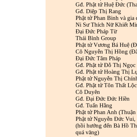
Gđ. Phật tử Huệ Đức (Th
Gđ. Diệp Thị Rang
Phật tử Phan Binh và gia 
Ni Sư Thích Nữ Khiết Mi
Đại Đức Pháp Từ
Thái Bình Group
Phật tử Vương Bá Huệ (Đ
Cô Nguyễn Thị Hồng (Đ
Đại Đức Tâm Pháp
Gđ. Phật tử Đỗ Thị Ngọc
Gđ. Phật tử Hoàng Thị L
Phật tử Nguyễn Thị Chính
Gđ. Phật tử Tôn Thất Lộ
Cô Duyên
Gđ. Đại Đức Đức Hiền
Gđ. Tuấn Hằng
Phật tử Phan Anh (Thuận
Phật tử Nguyễn Đức Vui,
(hồi hướng đến Bà Hồ Th
quá vãng)