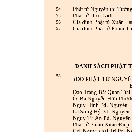
Phật tử Nguyễn thị Tườn
54
Phật tử Diệu Giới
55
Gia đình Phật tử Xuân La
56
Gia đình Phật tử Phạm T
57
DANH SÁCH PHẬT T
58
(DO PHẬT TỬ NGUYỄ
Đạo Tràng Bát Quan Trai
Ô. Bà Nguyễn Hữu Phước
Nguỵ Hinh Pd. Nguyên 
La Song Hỷ Pd. Nguyên 
Nguỵ Trí An Pd. Nguyên
Phật tử Phạm Xuân Điệp
Gđ. Nguỵ Khai Trí Pd. N