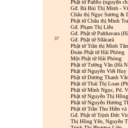
Phật tử Pañño (nguyện cho
Gđ. Bà Bùi Thị Minh - V
Châu thị Ngọc Sương & 
Phật tử Châu thị Minh Tr
Gđ. Phạm Thị Liễu
Gđ. Phật tử Paññavara (H
37
Gđ. Phật tử Sīlācarā
Phật tử Trần thị Minh Tâ
Đoàn Phật tử Hải Phòng
Một Phật tử Hải Phòng
Phật tử Tường Vân (Hà N
Phật tử Nguyễn Viết Huy
Phật tử Dương Thanh Vân
Phật tử Thái Thị Loan (P
Phật tử Minh Ngọc, Pd. Vi
Phật tử Nguyễn Thị Hồn
Phật tử Nguyễn Hương T
Phật tử Trần Thu Hiền v
Gđ. Phật tử Trịnh Đức V
Thị Hồng Yến, Nguyễn T
Trịnh Thị Phương Liên