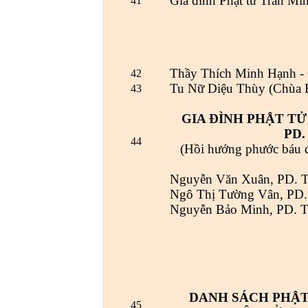
Gia đình Phật tử Trần Min
41
Thầy Thích Minh Hạnh - C
42
Tu Nữ Diệu Thùy (Chùa 
43
GIA ĐÌNH PHẬT T
PD.
44
(Hồi hướng phước báu đ
Nguyễn Văn Xuân, PD. T
Ngô Thị Tường Vân, PD.
Nguyễn Bảo Minh, PD. T
DANH SÁCH PHẬT
45