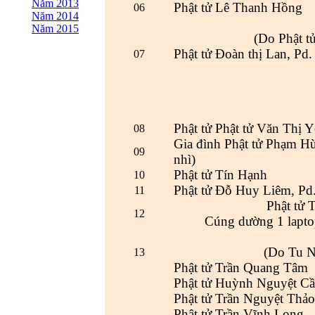
Năm 2013
Phật tử Lê Thanh Hồng
06
Năm 2014
Năm 2015
(Do Phật t
Phật tử Đoàn thị Lan, Pd
07
Phật tử Phật tử Văn Thị 
08
Gia đình Phật tử Phạm H
09
nhì)
Phật tử Tín Hạnh
10
Phật tử Đỗ Huy Liêm, Pd
11
Phật tử
12
Cúng dường 1 lapto
(Do Tu 
13
Phật tử Trần Quang Tâm
Phật tử Huỳnh Nguyệt C
Phật tử Trần Nguyệt Thảo
Phật tử Trần Vĩnh Long