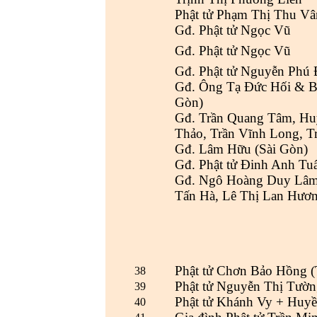
Phật tử Phạm Thị Thu Vâ
Gđ. Phật tử Ngọc Vũ
Gđ. Phật tử Ngọc Vũ
Gđ. Phật tử Nguyễn Phú 
Gđ. Ông Tạ Đức Hối & B
Gòn)
Gđ. Trần Quang Tâm, Hu
Thảo, Trần Vĩnh Long, T
Gđ. Lâm Hữu (Sài Gòn)
Gđ. Phật tử Đinh Anh Tu
Gđ. Ngô Hoàng Duy Lâm,
Tấn Hà, Lê Thị Lan Hươn
Phật tử Chơn Bảo Hồng (
38
Phật tử Nguyễn Thị Tườ
39
Phật tử Khánh Vy + Huy
40