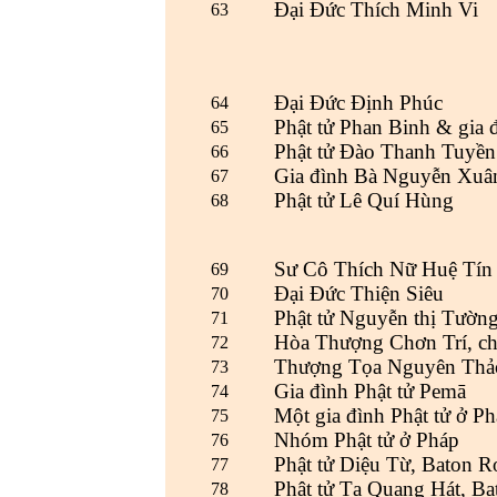
Đại Đức Thích Minh Vi
63
Đại Đức Định Phúc
64
Phật tử Phan Binh & gia 
65
Phật tử Đào Thanh Tuyền
66
Gia đình Bà Nguyễn Xuâ
67
Phật tử Lê Quí Hùng
68
Sư Cô Thích Nữ Huệ Tín
69
Đại Đức Thiện Siêu
70
Phật tử Nguyễn thị Tườn
71
Hòa Thượng Chơn Trí, c
72
Thượng Tọa Nguyên Thả
73
Gia đình Phật tử Pemā
74
Một gia đình Phật tử ở P
75
Nhóm Phật tử ở Pháp
76
Phật tử Diệu Từ, Baton 
77
Phật tử Tạ Quang Hát, B
78